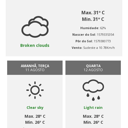
Max. 31º C
Min. 31º C
Humidade:
62%
Nascer do Sol:
1579335354
Pôr do Sol:
1579380773
Broken clouds
Vento:
Sudeste a 10.78Km/h
AMANHÃ, TERÇA
QUARTA
11 AGOSTO
12 AGOSTO
Clear sky
Light rain
Max. 28º C
Max. 28º C
Min. 26º C
Min. 26º C