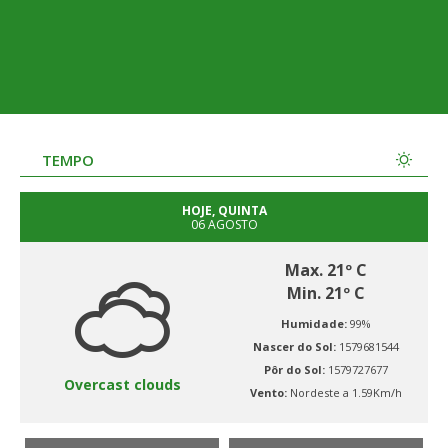
TEMPO
HOJE, QUINTA
06 AGOSTO
Max. 21º C
Min. 21º C
Humidade:
99%
Nascer do Sol:
1579681544
Pôr do Sol:
1579727677
Overcast clouds
Vento:
Nordeste a 1.59Km/h