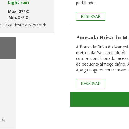
Light rain
partilhado.
Max. 27º C
RESERVAR
Min. 24º C
o:
És-sudeste a 6.79Km/h
Pousada Brisa do M
A Pousada Brisa do Mar est
metros da Passarela do Álcoo
com ar condicionado, acesso
de pequeno-almoço diário. As
Apaga Fogo encontram-se a
RESERVAR
m/h