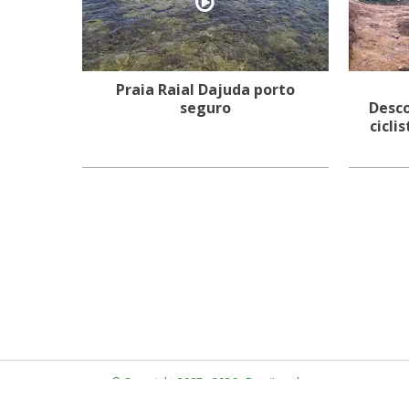
Praia Raial Dajuda porto
seguro
Desco
cicli
© Copyright 2007 - 2026 · BrasiLocal