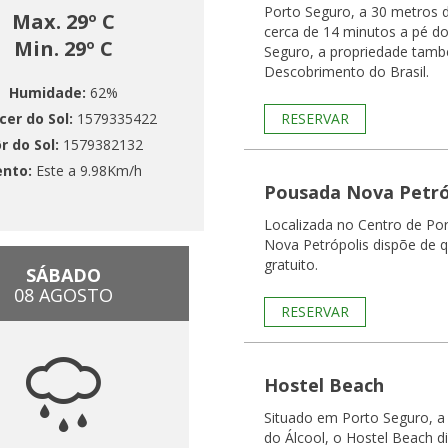
Porto Seguro, a 30 metros d
Max. 29º C
cerca de 14 minutos a pé do
Min. 29º C
Seguro, a propriedade tam
Descobrimento do Brasil.
Humidade:
62%
cer do Sol:
1579335422
RESERVAR
r do Sol:
1579382132
ento:
Este a 9.98Km/h
Pousada Nova Petró
Localizada no Centro de Po
Nova Petrópolis dispõe de 
gratuito.
SÁBADO
08 AGOSTO
RESERVAR
Hostel Beach
Situado em Porto Seguro, a
do Álcool, o Hostel Beach 