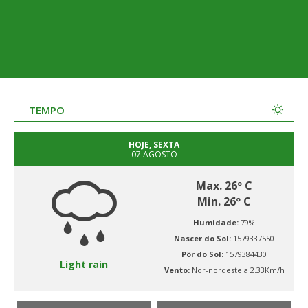
TEMPO
HOJE, SEXTA
07 AGOSTO
Max. 26º C
Min. 26º C
Humidade:
79%
Nascer do Sol:
1579337550
Pôr do Sol:
1579384430
Light rain
Vento:
Nor-nordeste a 2.33Km/h