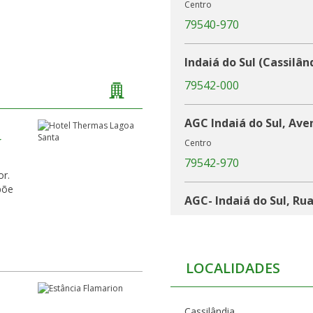
Centro
79540-970
Indaiá do Sul (Cassilân
79542-000
AGC Indaiá do Sul, Ave
Centro
79542-970
or.
põe
AGC- Indaiá do Sul, Ru
79542-990
LOCALIDADES
Cassilândia