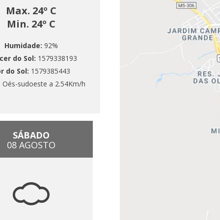
Max. 24º C
Min. 24º C
Humidade:
92%
cer do Sol:
1579338193
r do Sol:
1579385443
:
Oés-sudoeste a 2.54Km/h
SÁBADO
08 AGOSTO