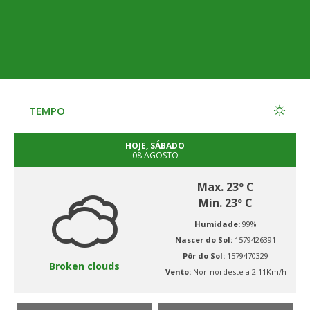
TEMPO
HOJE, SÁBADO
08 AGOSTO
Max. 23º C
Min. 23º C
Humidade:
99%
Nascer do Sol:
1579426391
Pôr do Sol:
1579470329
Broken clouds
Vento:
Nor-nordeste a 2.11Km/h