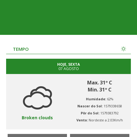
TEMPO
HOJE, SEXTA
07 AGOSTO
Max. 31º C
Min. 31º C
Humidade:
62%
Nascer do Sol:
1579338658
Pôr do Sol:
1579383792
Broken clouds
Vento:
Nordeste a 2.03Km/h