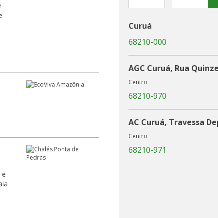
e
e
Curuá
68210-000
AGC Curuá, Rua Quinze
Centro
68210-970
AC Curuá, Travessa D
Centro
68210-971
 e
aia