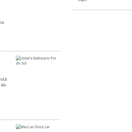
m
ma
está
 Wi-