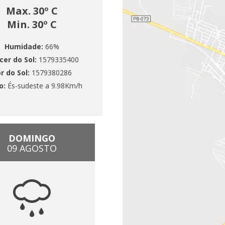
Max. 30º C
Min. 30º C
Humidade:
66%
cer do Sol:
1579335400
r do Sol:
1579380286
o:
És-sudeste a 9.98Km/h
DOMINGO
09 AGOSTO