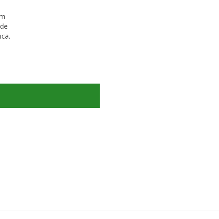
em
 de
ica.