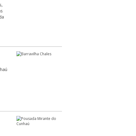
s,
as
da
nhaú