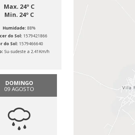
Max. 24º C
Min. 24º C
Humidade:
88%
cer do Sol:
1579421866
r do Sol:
1579466640
o:
Su-sudeste a 2.41Km/h
DOMINGO
09 AGOSTO