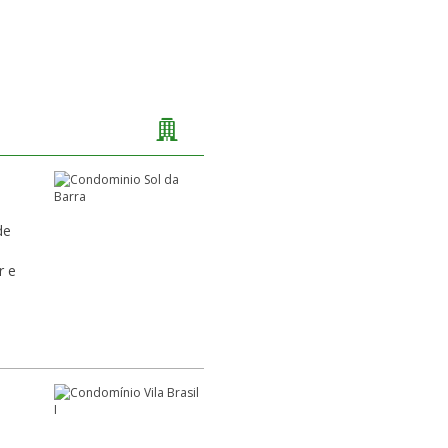
de
r e