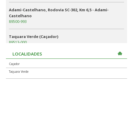
Adami-Castelhano, Rodovia SC-302, Km 6,5 - Adami-
Castelhano
89500-993
Taquara Verde (Caçador)
89513-000
LOCALIDADES
AGC Taquara Verde, Rodovia SC-451 Km 22
Centro
Caçador
89513-970
Taquara Verde