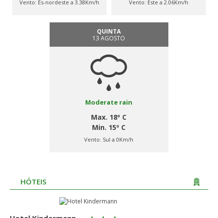
Vento:
És-nordeste a 3.38Km/h
Vento:
Este a 2.06Km/h
QUINTA
13 AGOSTO
Moderate rain
Max. 18º C
Min. 15º C
Vento:
Sul a 0Km/h
HÓTEIS