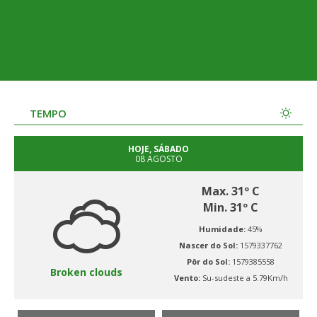
TEMPO
HOJE, SÁBADO
08 AGOSTO
Max. 31º C
Min. 31º C
Humidade:
45%
Nascer do Sol:
1579337762
Pôr do Sol:
1579385558
Broken clouds
Vento:
Su-sudeste a 5.79Km/h