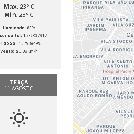
Max. 23º C
Min. 23º C
Humidade:
88%
cer do Sol:
1579337317
r do Sol:
1579384995
Vento:
a 3.38Km/h
TERÇA
11 AGOSTO