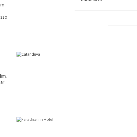
em
Centro
15800-030
esso
Praça Conde Francisco
Centro
15800-031
Parque das Americas
dim.
Centro
car
15800-032
Rua Rio de Janeiro
Centro
15800-035
Praça Primeiro de Mai