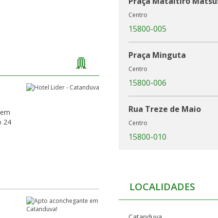
Praça Mataitiro Mats
Centro
15800-005
Praça Minguta
Centro
15800-006
Rua Treze de Maio
 em
o 24
Centro
15800-010
Rua Maranhão
Centro
LOCALIDADES
15800-020
Rua Brasil
Catanduva