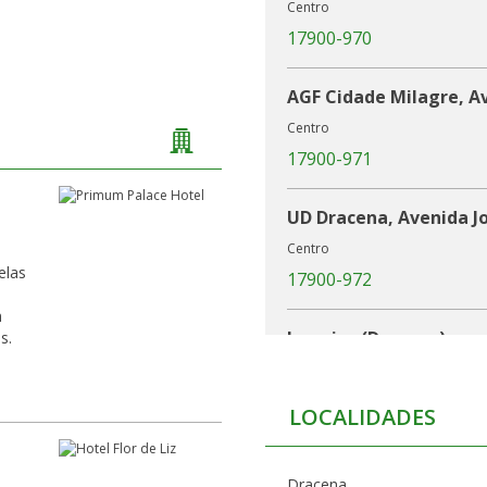
Centro
17900-970
AGF Cidade Milagre, A
Centro
17900-971
UD Dracena, Avenida Jo
Centro
elas
17900-972
m
Jamaica (Dracena)
s.
17905-000
LOCALIDADES
AGC Jamaica, Rua Nogu
Centro
Dracena