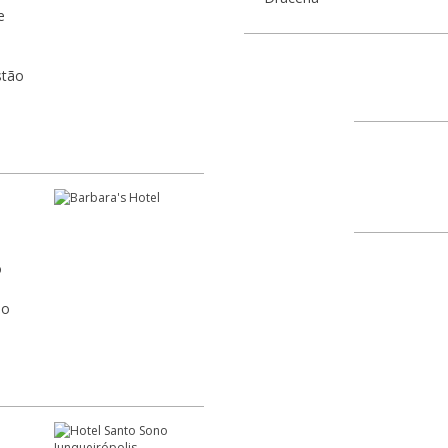
17905-970
e
Jaciporã (Dracena)
17910-000
AGC Jaciporã, Avenida 
Centro
17910-970
AGC Conceição de Mont
o
Centro
ão
17910-971