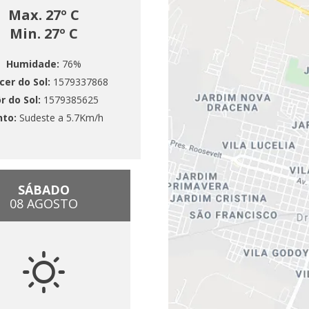
Max. 27º C
Min. 27º C
Humidade:
76%
cer do Sol:
1579337868
r do Sol:
1579385625
nto:
Sudeste a 5.7Km/h
SÁBADO
08 AGOSTO