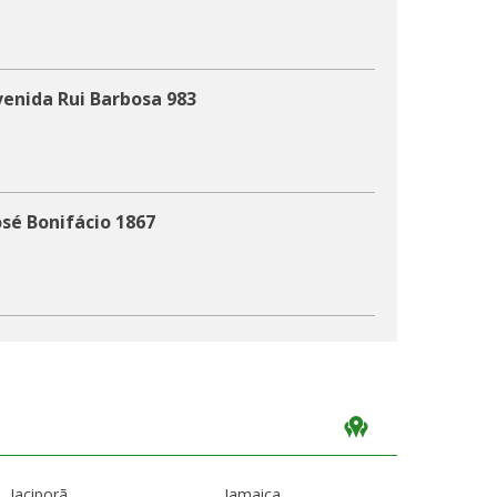
venida Rui Barbosa 983
sé Bonifácio 1867
eira 265
Jaciporã
Jamaica