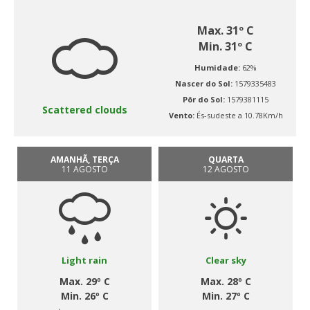
Max. 31º C
Min. 31º C
Humidade:
62%
Nascer do Sol:
1579335483
Pôr do Sol:
1579381115
Scattered clouds
Vento:
És-sudeste a 10.78Km/h
AMANHÃ, TERÇA
QUARTA
11 AGOSTO
12 AGOSTO
Light rain
Clear sky
Max. 29º C
Max. 28º C
Min. 26º C
Min. 27º C