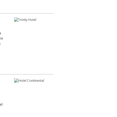
a
re
m