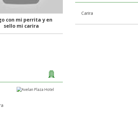
Carira
go con mi perrita y en
sello mi carira
ra