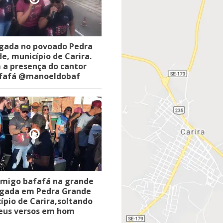
gada no povoado Pedra
e, município de Carira.
a presença do cantor
fafá @manoeldobaf
migo bafafá na grande
lgada em Pedra Grande
ípio de Carira,soltando
eus versos em hom