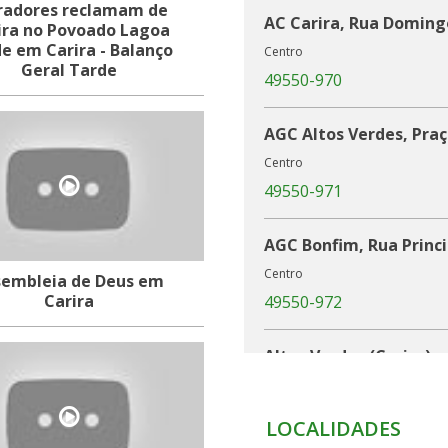
adores reclamam de
AC Carira, Rua Doming
eira no Povoado Lagoa
e em Carira - Balanço
Centro
Geral Tarde
49550-970
AGC Altos Verdes, Praç
Centro
49550-971
AGC Bonfim, Rua Princi
Centro
sembleia de Deus em
Carira
49550-972
Altos Verdes (Carira)
49555-000
LOCALIDADES