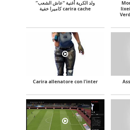
ولد الكرية أغنية “عاش الشعب”
Mor
كاميرا خفية carira cache
lix
Verd
Carira allenatore con l'inter
As