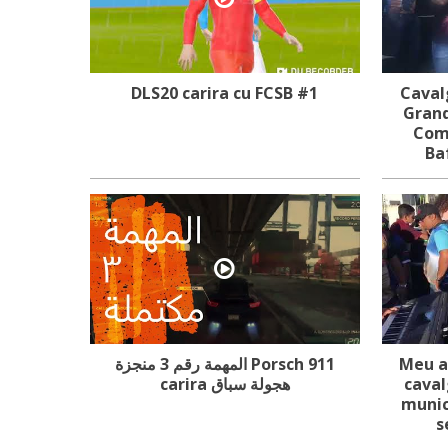
DLS20 carira cu FCSB #1
Caval
Grand
Com 
Ba
المهمة رقم 3 منجزة Porsch 911
Meu a
carira هجولة سباق
cava
munic
s