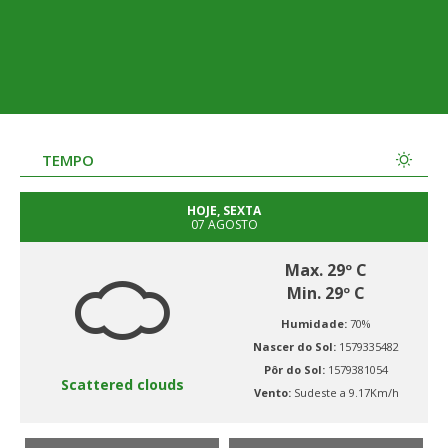
TEMPO
HOJE, SEXTA
07 AGOSTO
Max. 29º C
Min. 29º C
Humidade:
70%
Nascer do Sol:
1579335482
Pôr do Sol:
1579381054
Scattered clouds
Vento:
Sudeste a 9.17Km/h