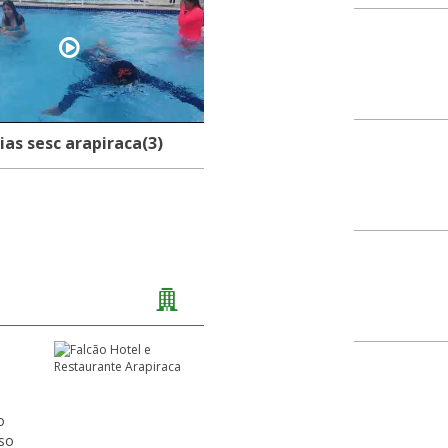
Rua Padre Cícero
Centro
57300-040
ias sesc arapiraca(3)
Rua Esperidião Rodrig
Centro
57300-060
Rua Esperidião Rodrig
Centro
57300-060
a
Rua Fernandes Lima
Centro
o
57300-070
sso