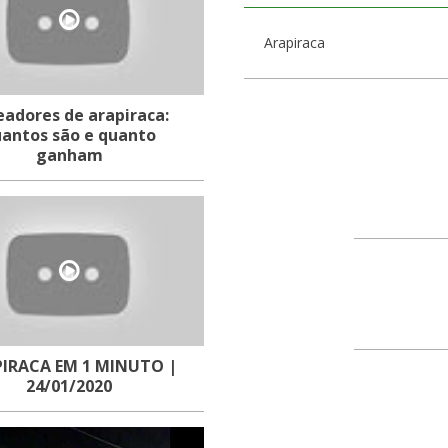
Rua Domingos Correia,
Arapiraca
Centro
57300-011
eadores de arapiraca:
antos são e quanto
Praça Luiz Pereira Lim
ganham
Centro
57300-015
Praça Luiz Pereira Lim
Centro
57300-015
IRACA EM 1 MINUTO |
Rua Nossa Senhora Ap
24/01/2020
Centro
57300-020