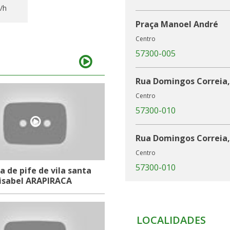
/h
Praça Manoel André
Centro
57300-005
Rua Domingos Correia,
Centro
57300-010
Rua Domingos Correia,
Centro
57300-010
a de pife de vila santa
isabel ARAPIRACA
Rua Domingos Correia,
Centro
LOCALIDADES
57300-011