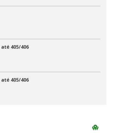
 até 405/406
 até 405/406
 de 437/438 a 767/768