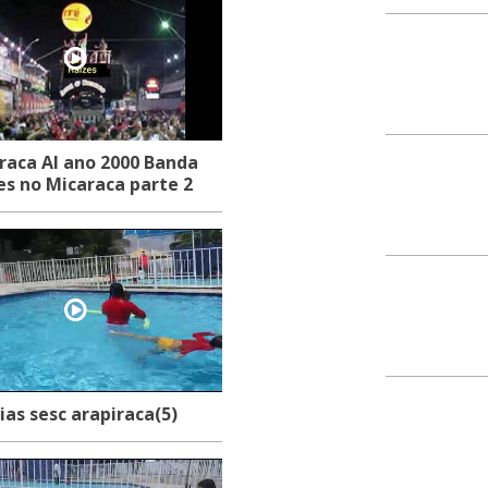
Rua Nossa Senhora Ap
Centro
57300-020
raca Al ano 2000 Banda
Rua Boa Vista
es no Micaraca parte 2
Centro
57300-030
Rua Boa Vista
Centro
57300-030
Rua Padre Cícero
ias sesc arapiraca(5)
Centro
57300-040