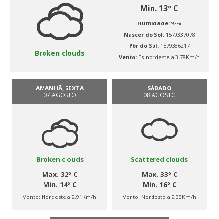
Min. 13º C
Humidade:
92%
Nascer do Sol:
1579337078
Pôr do Sol:
1579386217
Broken clouds
Vento:
És-nordeste a 3.78Km/h
AMANHÃ, SEXTA
SÁBADO
07 AGOSTO
08 AGOSTO
Broken clouds
Scattered clouds
Max. 32º C
Max. 33º C
Min. 14º C
Min. 16º C
Vento:
Nordeste a 2.91Km/h
Vento:
Nordeste a 2.38Km/h