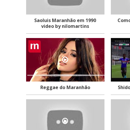
Saoluis Maranhão em 1990
Como as
video by nilomartins
Reggae do Maranhão
Shid