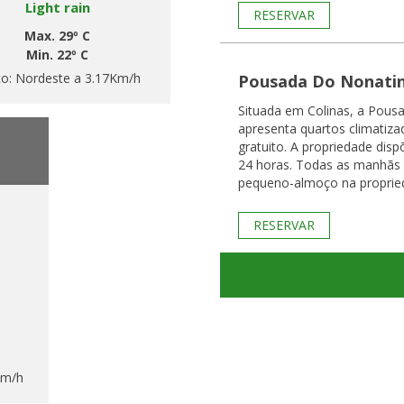
Light rain
RESERVAR
Max. 29º C
Min. 22º C
to:
Nordeste a 3.17Km/h
Pousada Do Nonati
Situada em Colinas, a Pou
apresenta quartos climatiz
gratuito. A propriedade dis
24 horas. Todas as manhãs é servido um buffet de
pequeno-almoço na proprie
RESERVAR
Km/h