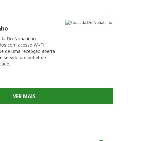
nho
sada Do Nonatinho
ados com acesso Wi-Fi
põe de uma recepção aberta
dade.
VER MAIS