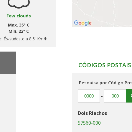
Few clouds
Max. 35º C
Min. 22º C
o:
És-sudeste a 8.51Km/h
CÓDIGOS POSTAIS
Pesquisa por Código Pos
-
Dois Riachos
57560-000