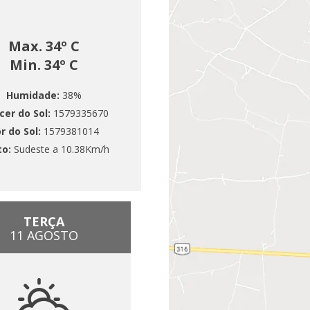
Max. 34º C
Min. 34º C
Humidade:
38%
cer do Sol:
1579335670
r do Sol:
1579381014
to:
Sudeste a 10.38Km/h
TERÇA
11 AGOSTO