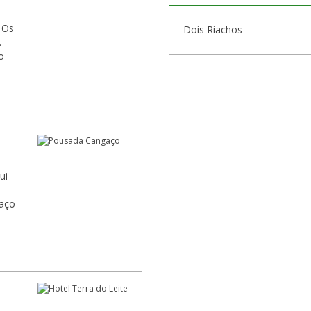
 Os
Dois Riachos
.
o
ui
raço