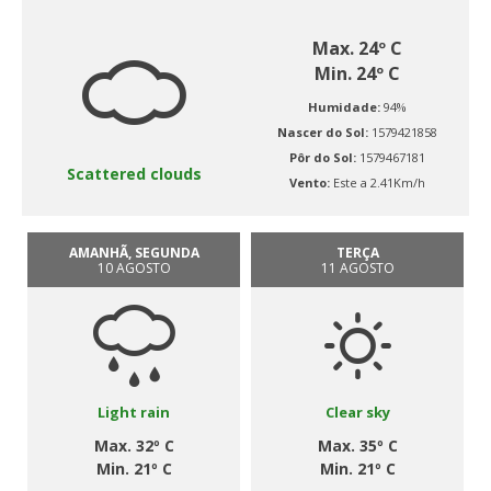
Max. 24º C
Min. 24º C
Humidade:
94%
Nascer do Sol:
1579421858
Pôr do Sol:
1579467181
Scattered clouds
Vento:
Este a 2.41Km/h
AMANHÃ, SEGUNDA
TERÇA
10 AGOSTO
11 AGOSTO
Light rain
Clear sky
Max. 32º C
Max. 35º C
Min. 21º C
Min. 21º C