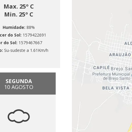
Max. 25º C
Min. 25º C
Humidade:
88%
cer do Sol:
1579422691
r do Sol:
1579467667
o:
Su-sudeste a 1.61Km/h
SEGUNDA
10 AGOSTO