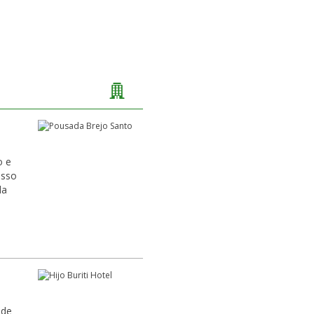
o e
esso
 de