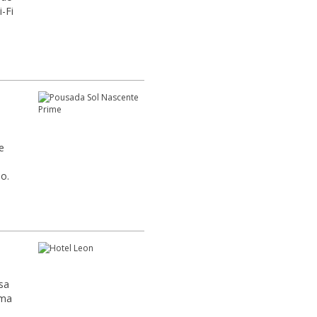
-Fi
e
o.
sa
uma