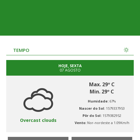
TEMPO
HOJE, SEXTA
07 AGOSTO
Max. 29º C
Min. 29º C
Humidade:
67%
Nascer do Sol:
1579337953
Pôr do Sol:
1579382952
Overcast clouds
Vento:
Nor-nordeste a 1.09Km/h