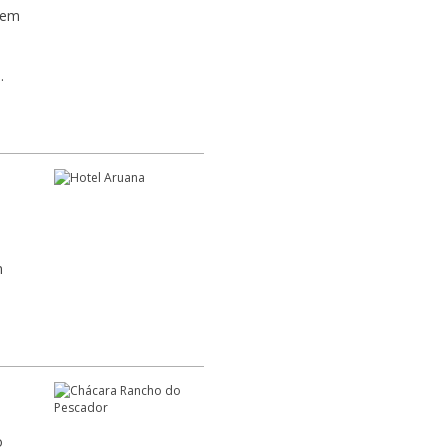
tem
.
o