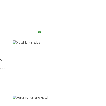
ão
isão