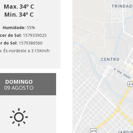
Max. 34º C
Min. 34º C
Humidade:
55%
cer do Sol:
1579339025
r do Sol:
1579386560
o:
És-nordeste a 3.15Km/h
DOMINGO
09 AGOSTO