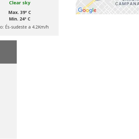
Clear sky
Max. 39º C
Min. 24º C
to:
És-sudeste a 4.2Km/h
h