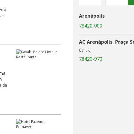
erta
Arenápolis
78420-000
AC Arenápolis, Praça 
Centro
78420-970
uma
m