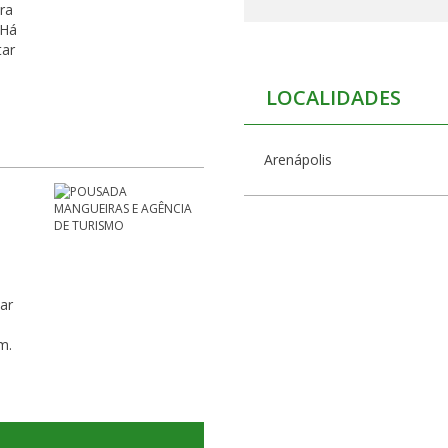
ra
 Há
tar
LOCALIDADES
Arenápolis
ar
m.