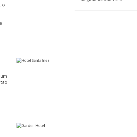
, o
m um
stão