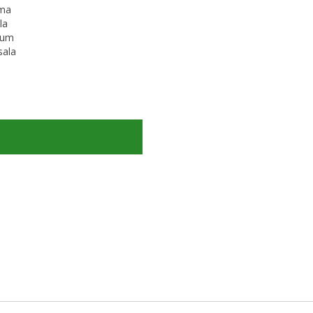
uma
la
 um
sala