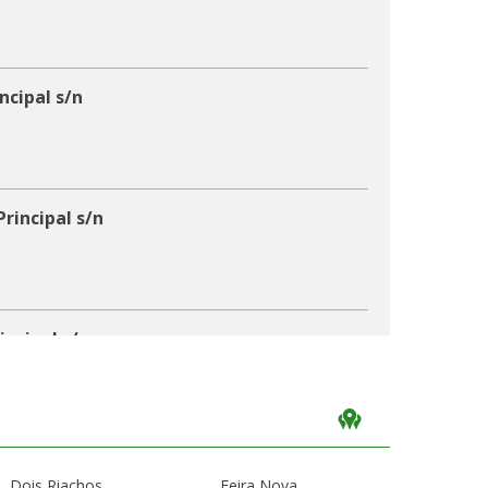
ncipal s/n
rincipal s/n
incipal s/n
Dois Riachos
Feira Nova