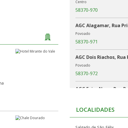
Centro
58370-970
AGC Alagamar, Rua Pri
Povoado
58370-971
AGC Dois Riachos, Rua P
Povoado
m
58370-972
ma
AGC Feira Nova, Rua Pr
Centro
58370-973
LOCALIDADES
Salgado de São Félix