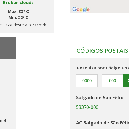
Broken clouds
Max. 33º C
Min. 22º C
o:
És-sudeste a 3.27Km/h
CÓDIGOS POSTAIS
Pesquisa por Código Pos
-
Salgado de São Félix
58370-000
Km/h
AC Salgado de São Félix