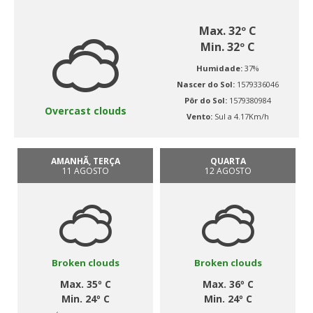
Max. 32º C
Min. 32º C
Humidade:
37%
Nascer do Sol:
1579336046
Pôr do Sol:
1579380984
Overcast clouds
Vento:
Sul a 4.17Km/h
AMANHÃ, TERÇA
QUARTA
11 AGOSTO
12 AGOSTO
Broken clouds
Broken clouds
Max. 35º C
Max. 36º C
Min. 24º C
Min. 24º C