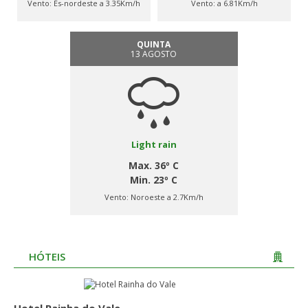
Vento:
És-nordeste a 3.35Km/h
Vento:
a 6.81Km/h
QUINTA
13 AGOSTO
Light rain
Max. 36º C
Min. 23º C
Vento:
Noroeste a 2.7Km/h
HÓTEIS