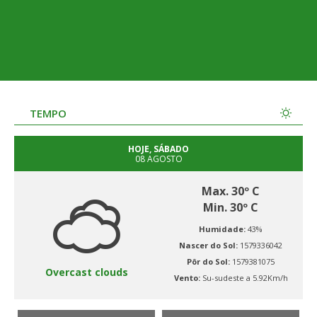
TEMPO
HOJE, SÁBADO
08 AGOSTO
Max. 30º C
Min. 30º C
Humidade:
43%
Nascer do Sol:
1579336042
Pôr do Sol:
1579381075
Overcast clouds
Vento:
Su-sudeste a 5.92Km/h