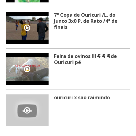
7° Copa de Ouricuri /L. do
Junco 3x0 P. de Rato /4° de
finais
Feira de ovinos !!!🐏🐏🐏de
Ouricuri pé
ouricuri x sao raimindo