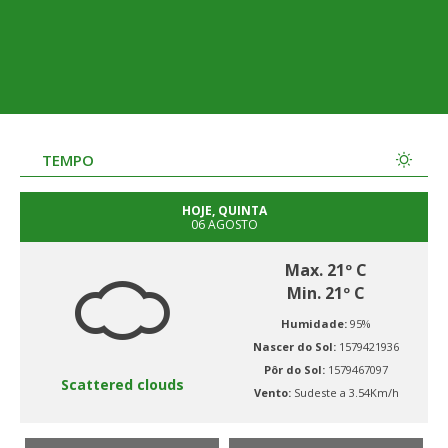
TEMPO
HOJE, QUINTA
06 AGOSTO
Max. 21º C
Min. 21º C
Humidade:
95%
Nascer do Sol:
1579421936
Pôr do Sol:
1579467097
Scattered clouds
Vento:
Sudeste a 3.54Km/h