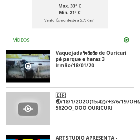
Max. 33º C
Min. 21º C
Vento:
És-nordeste a 5.73Km/h
VÍDEOS
Vaquejada🐂🐎🐎 de Ouricuri
pé parque e haras 3
irmão/18/01/20
🇧🇷
🌏/18/1/2O2O(15:42)/+3/6/197O
562OO_OOO OURICURI
ARTSTUDIO APRESENTA -