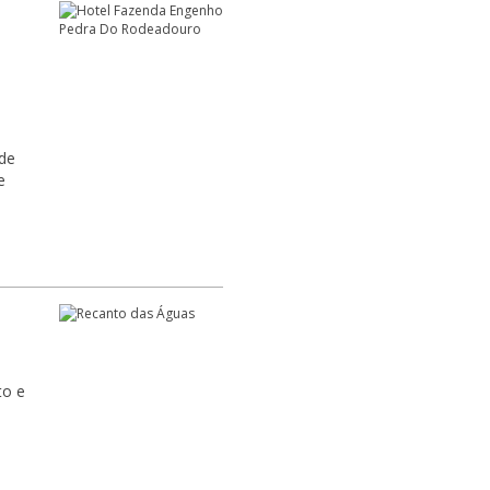
ade
e
to e