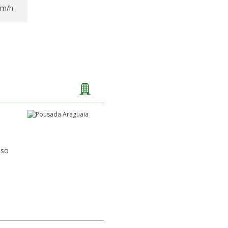
Km/h
sso