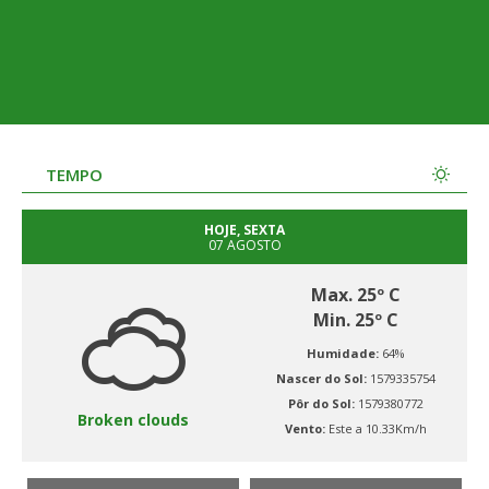
TEMPO
HOJE, SEXTA
07 AGOSTO
Max. 25º C
Min. 25º C
Humidade:
64%
Nascer do Sol:
1579335754
Pôr do Sol:
1579380772
Broken clouds
Vento:
Este a 10.33Km/h