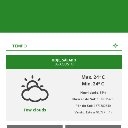
TEMPO
HOJE, SÁBADO
08 AGOSTO
Max. 24º C
Min. 24º C
Humidade:
83%
Nascer do Sol:
1579335455
Pôr do Sol:
1579380510
Few clouds
Vento:
Este a 10.78Km/h