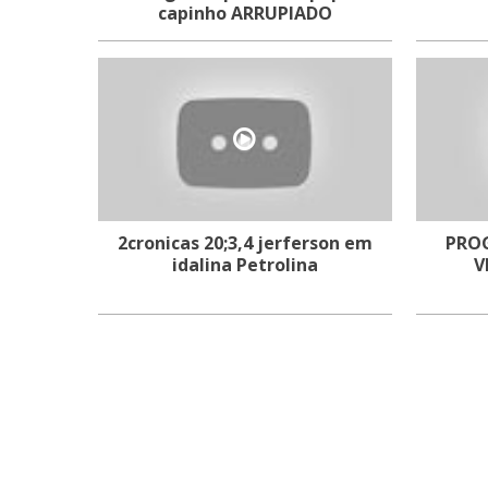
capinho ARRUPIADO
2cronicas 20;3,4 jerferson em
PRO
idalina Petrolina
V