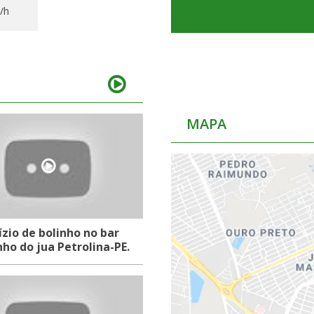
/h
MAPA
ízio de bolinho no bar
nho do jua Petrolina-PE.