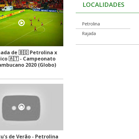
LOCALIDADES
Petrolina
Rajada
da de 🇧🇴 Petrolina x
ico 🇦🇹 - Campeonato
ambucano 2020 (Globo)
u's de Verão - Petrolina