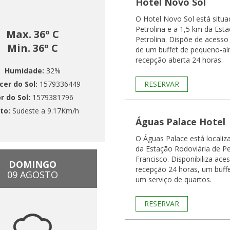
Hotel Novo Sol
O Hotel Novo Sol está situ
Petrolina e a 1,5 km da Est
Max. 36º C
Petrolina. Dispõe de acesso
Min. 36º C
de um buffet de pequeno-al
recepção aberta 24 horas.
Humidade:
32%
cer do Sol:
1579336449
RESERVAR
r do Sol:
1579381796
to:
Sudeste a 9.17Km/h
Águas Palace Hotel
O Águas Palace está locali
da Estação Rodoviária de Pe
Francisco. Disponibiliza ace
DOMINGO
recepção 24 horas, um buff
09 AGOSTO
um serviço de quartos.
RESERVAR