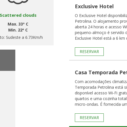
Exclusive Hotel
Scattered clouds
O Exclusive Hotel disponib
Petrolina. O alojamento pr
Max. 33º C
aberta 24 horas e acesso Wi-Fi gratui
Min. 22º C
pequeno-almoço é servido di
to:
Sudeste a 6.73Km/h
Exclusive Hotel está a 6 km 
RESERVAR
Casa Temporada Pet
Com acomodações climatiza
Temporada Petrolina está si
disponível acesso Wi-Fi gratuito. A casa de féri
quartos e uma cozinha tot
micro-ondas. É fornecida um
RESERVAR