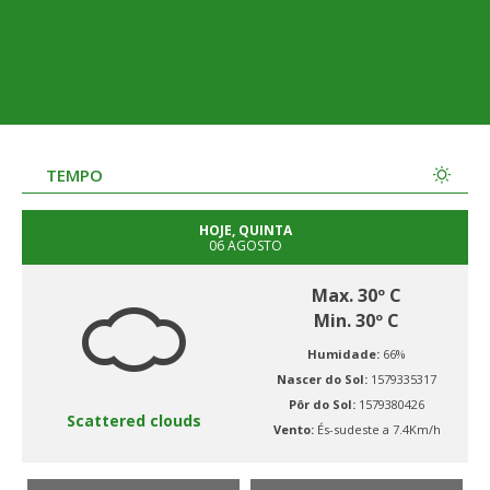
TEMPO
HOJE, QUINTA
06 AGOSTO
Max. 30º C
Min. 30º C
Humidade:
66%
Nascer do Sol:
1579335317
Pôr do Sol:
1579380426
Scattered clouds
Vento:
És-sudeste a 7.4Km/h