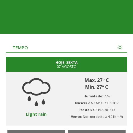
TEMPO
HOJE, SEXTA
07 AGOSTO
Max. 27º C
Min. 27º C
Humidade:
73%
Nascer do Sol:
1579336897
Pôr do Sol:
1579381813
Light rain
Vento:
Nor-nordeste a 4.01Km/h