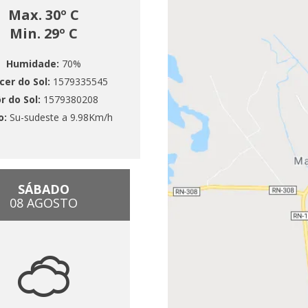
Max. 30º C
Min. 29º C
Humidade:
70%
cer do Sol:
1579335545
r do Sol:
1579380208
o:
Su-sudeste a 9.98Km/h
SÁBADO
08 AGOSTO