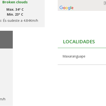
Broken clouds
Max. 34º C
Min. 23º C
o:
És-sudeste a 4.84Km/h
LOCALIDADES
Maxaranguape
Km/h