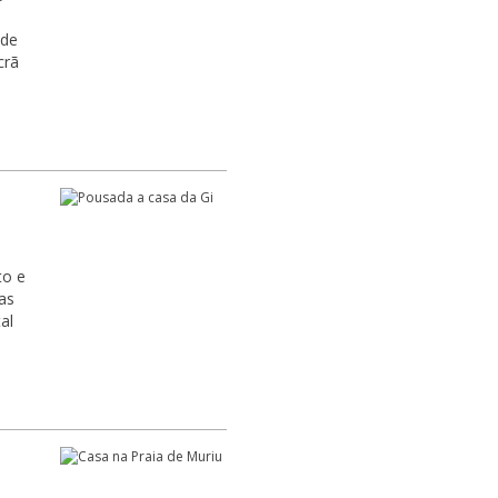
crã
to e
al