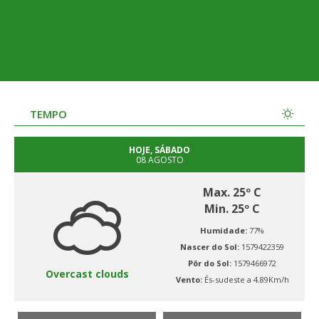
TEMPO
HOJE, SÁBADO
08 AGOSTO
Max. 25º C
Min. 25º C
Humidade:
77%
Nascer do Sol:
1579422359
Pôr do Sol:
1579466972
Overcast clouds
Vento:
És-sudeste a 4.89Km/h