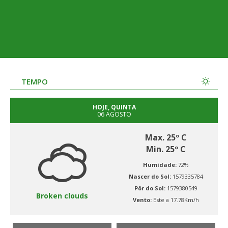
TEMPO
HOJE, QUINTA
06 AGOSTO
Max. 25º C
Min. 25º C
Humidade:
72%
Nascer do Sol:
1579335784
Pôr do Sol:
1579380549
Broken clouds
Vento:
Este a 17.78Km/h