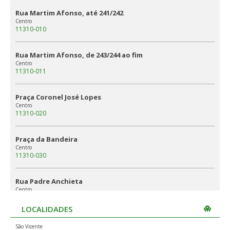
Rua Martim Afonso, até 241/242
Centro
11310-010
Rua Martim Afonso, de 243/244 ao fim
Centro
11310-011
Praça Coronel José Lopes
Centro
11310-020
Praça da Bandeira
Centro
11310-030
Rua Padre Anchieta
Centro
11310-040
LOCALIDADES
Rua João Ramalho
São Vicente