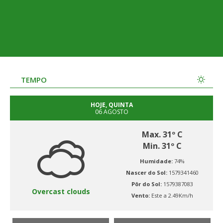
TEMPO
HOJE, QUINTA
06 AGOSTO
Max. 31º C
Min. 31º C
Humidade:
74%
Nascer do Sol:
1579341460
Pôr do Sol:
1579387083
Overcast clouds
Vento:
Este a 2.49Km/h