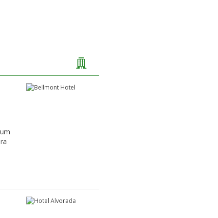
a um
ara