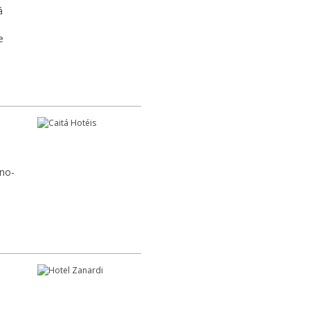
á
e
eno-