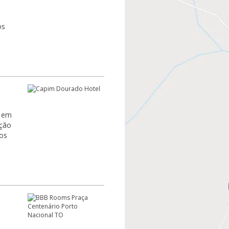
s em
pção