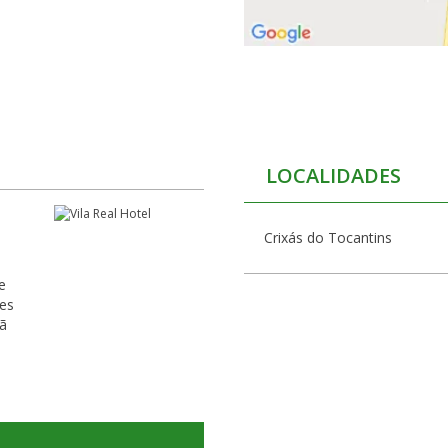
o
LOCALIDADES
Crixás do Tocantins
e
rã