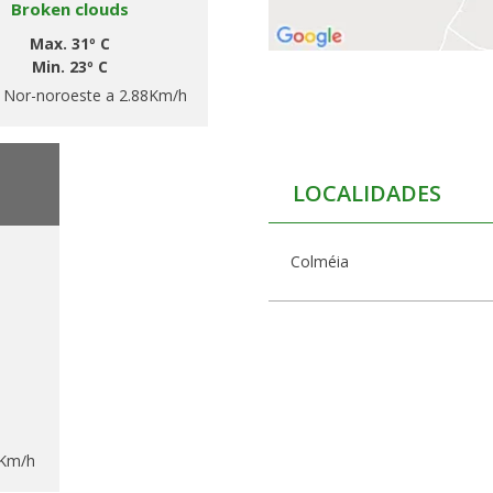
Broken clouds
Max. 31º C
Min. 23º C
:
Nor-noroeste a 2.88Km/h
LOCALIDADES
Colméia
9Km/h