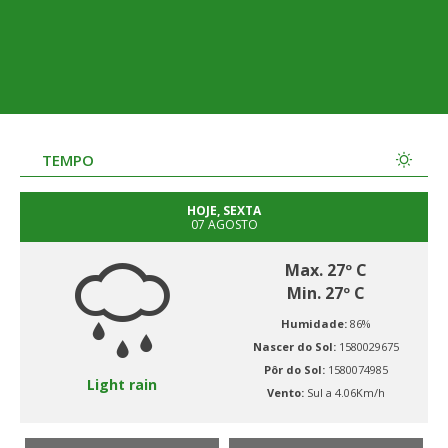
TEMPO
HOJE, SEXTA
07 AGOSTO
Max. 27º C
Min. 27º C
Humidade:
86%
Nascer do Sol:
1580029675
Pôr do Sol:
1580074985
Light rain
Vento:
Sul a 4.06Km/h