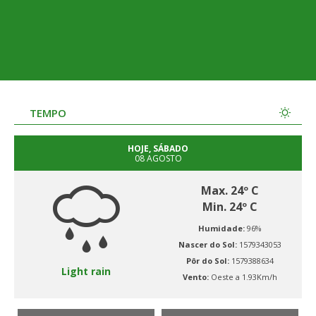
TEMPO
HOJE, SÁBADO
08 AGOSTO
Max. 24º C
Min. 24º C
Humidade:
96%
Nascer do Sol:
1579343053
Pôr do Sol:
1579388634
Light rain
Vento:
Oeste a 1.93Km/h