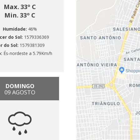
Max. 33º C
Min. 33º C
Humidade:
46%
cer do Sol:
1579336369
r do Sol:
1579381309
o:
És-nordeste a 5.79Km/h
DOMINGO
09 AGOSTO