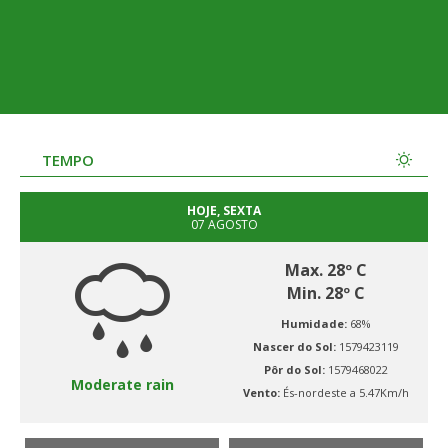
TEMPO
HOJE, SEXTA
07 AGOSTO
Max. 28º C
Min. 28º C
Humidade:
68%
Nascer do Sol:
1579423119
Pôr do Sol:
1579468022
Moderate rain
Vento:
És-nordeste a 5.47Km/h