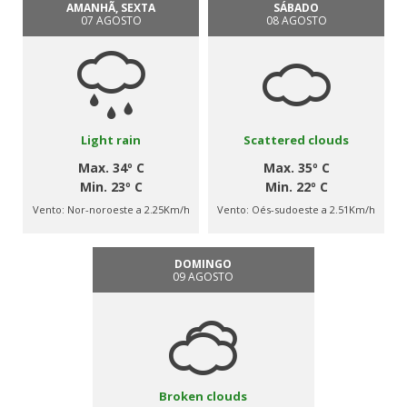
AMANHÃ, SEXTA
SÁBADO
07 AGOSTO
08 AGOSTO
Light rain
Scattered clouds
Max. 34º C
Max. 35º C
Min. 23º C
Min. 22º C
Vento:
Nor-noroeste a 2.25Km/h
Vento:
Oés-sudoeste a 2.51Km/h
DOMINGO
09 AGOSTO
Broken clouds