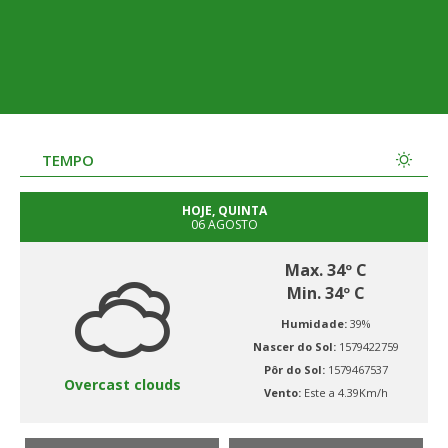
TEMPO
HOJE, QUINTA
06 AGOSTO
Max. 34º C
Min. 34º C
Humidade:
39%
Nascer do Sol:
1579422759
Pôr do Sol:
1579467537
Overcast clouds
Vento:
Este a 4.39Km/h