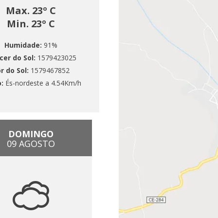
Max. 23º C
Min. 23º C
Humidade:
91%
cer do Sol:
1579423025
r do Sol:
1579467852
o:
És-nordeste a 4.54Km/h
DOMINGO
09 AGOSTO