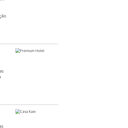
pção
las
a
as