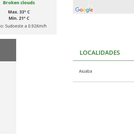
Broken clouds
Max. 33º C
Min. 21º C
to:
Sudoeste a 0.92Km/h
LOCALIDADES
Aiuaba
h