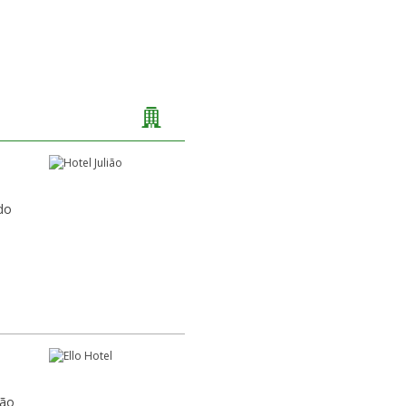
do
lão