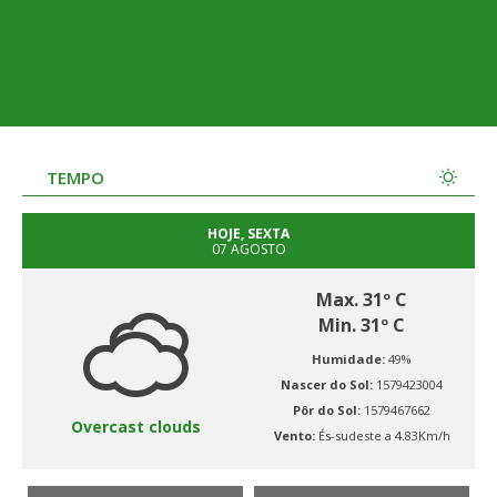
TEMPO
HOJE, SEXTA
07 AGOSTO
Max. 31º C
Min. 31º C
Humidade:
49%
Nascer do Sol:
1579423004
Pôr do Sol:
1579467662
Overcast clouds
Vento:
És-sudeste a 4.83Km/h