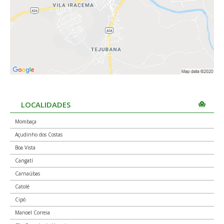
LOCALIDADES
Mombaça
Açudinho dos Costas
Boa Vista
Cangatí
Carnaúbas
Catolé
Cipó
Manoel Correia